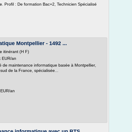
. Profil : De formation Bac+2, Technicien Spécialisé
ique Montpellier - 1492 ...
 itinérant (H F)
k EUR/an
 de maintenance informatique basée à Montpellier,
 sud de la France, spécialisée...
k EUR/an
ance informatique avec un BTS ...