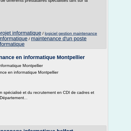
e différents prestataires spécialisés tant sur la
rojet informatique
/
logiciel gestion maintenance
informatique
maintenance d'un poste
/
formatique
nance en informatique Montpellier
nformatique Montpellier
nce en informatique Montpellier
rim spécialisé et du recrutement en CDI de cadres et
 Département...