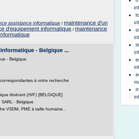
m
in
l
maintenance d'un
in
ce assistance informatique
/
e d'equipement informatique
maintenance
/
o
informatique
in
r
nformatique - Belgique ...
in
ue - Belgique
e
in
e
 correspondantes à votre recherche
ma
m
ique itinérant (H/F) [BELGIQUE]
in
ARL - Belgique
he VSDM, PME à taille humaine...