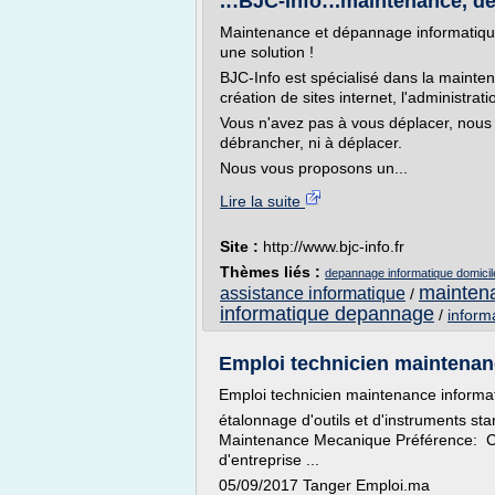
.::BJC-info::.maintenance, dé
Maintenance et dépannage informatique 
une solution !
BJC-Info est spécialisé dans la mainte
création de sites internet, l'administrat
Vous n'avez pas à vous déplacer, nous 
débrancher, ni à déplacer.
Nous vous proposons un...
Lire la suite
Site :
http://www.bjc-info.fr
Thèmes liés :
depannage informatique domicil
maintena
assistance informatique
/
informatique depannage
/
inform
Emploi technicien maintenanc
Emploi technicien maintenance informa
étalonnage d'outils et d'instruments sta
Maintenance Mecanique Préférence: Ca
d'entreprise ...
05/09/2017 Tanger Emploi.ma