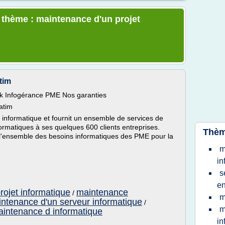
e thème : maintenance d'un projet
tim
k Infogérance PME Nos garanties
atim
e informatique et fournit un ensemble de services de
ormatiques à ses quelques 600 clients entreprises.
Thèm
l'ensemble des besoins informatiques des PME pour la
m
in
s
en
rojet informatique
maintenance
/
m
ntenance d'un serveur informatique
/
m
intenance d informatique
in