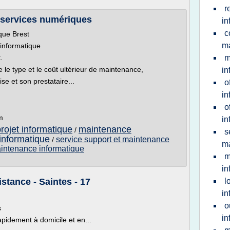
r
 services numériques
in
c
que Brest
m
 informatique
.
m
ne le type et le coût ultérieur de maintenance,
in
ise et son prestataire...
o
in
o
m
in
rojet informatique
maintenance
/
s
informatique
service support et maintenance
/
m
aintenance informatique
m
in
tance - Saintes - 17
l
in
o
s
in
apidement à domicile et en...