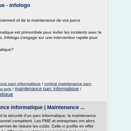
e - Infologo
ploiement et de la maintenance de vos parcs
atique est primordiale pour éviter les incidents avec le
ne, Infologo s'engage sur une intervention rapide pour
.
atique?
ance parc informatique
/
contrat maintenance parc
maintenance parc informatique
/
/
e tarifs
atique
ce informatique | Maintenance ...
é et la sécurité d'un parc informatique, la maintenance
ersonnel compétent. Les PME et entreprises ont alors
ermet de réduire les coûts. Celle-ci profite en effet