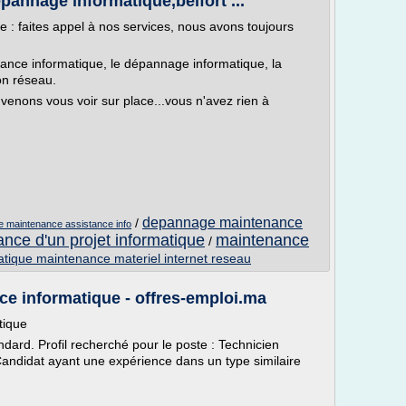
pannage informatique,belfort ...
: faites appel à nos services, nous avons toujours
nance informatique, le dépannage informatique, la
ion réseau.
venons vous voir sur place...vous n'avez rien à
depannage maintenance
/
e maintenance assistance info
nce d'un projet informatique
maintenance
/
atique maintenance materiel internet reseau
e informatique - offres-emploi.ma
tique
ndard. Profil recherché pour le poste : Technicien
ndidat ayant une expérience dans un type similaire